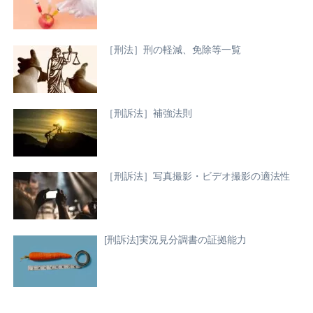
［刑法］刑の軽減、免除等一覧
［刑訴法］補強法則
［刑訴法］写真撮影・ビデオ撮影の適法性
[刑訴法]実況見分調書の証拠能力