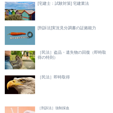
[宅建士：試験対策] 宅建業法
[刑訴法]実況見分調書の証拠能力
［民法］盗品・遺失物の回復（即時取
得の特則）
［民法］即時取得
［刑訴法］強制採血