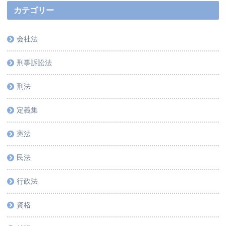
カテゴリー
会社法
刑事訴訟法
刑法
定義集
憲法
民法
行政法
資格