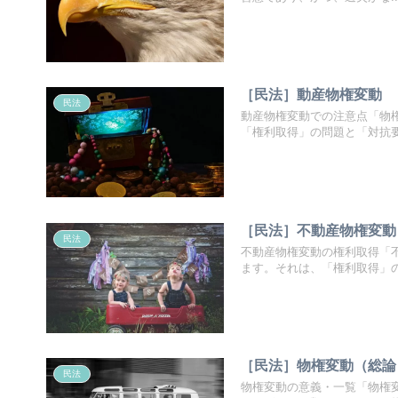
［民法］動産物権変動
民法
動産物権変動での注意点「物
「権利取得」の問題と「対抗要件
［民法］不動産物権変動
民法
不動産物権変動の権利取得「
ます。それは、「権利取得」の場
［民法］物権変動（総論
民法
物権変動の意義・一覧「物権