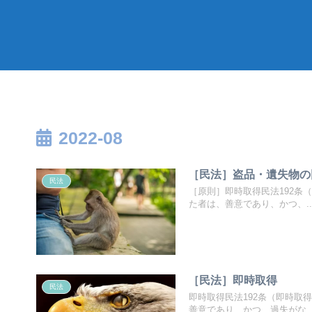
2022-08
［民法］盗品・遺失物の
民法
［原則］即時取得民法192条
た者は、善意であり、かつ、..
［民法］即時取得
民法
即時取得民法192条（即時取
善意であり、かつ、過失がな..