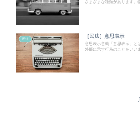
さまざまな種類があります。物権
［民法］意思表示
民法
意思表示意義「意思表示」と
外部に示す行為のことをいいます