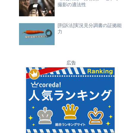
撮影の適法性
[刑訴法]実況見分調書の証拠能
力
広告