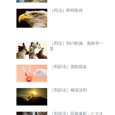
［民法］即時取得
［刑法］刑の軽減、免除等一
覧
［刑訴法］強制採血
［刑訴法］補強法則
［刑訴法］写真撮影・ビデオ