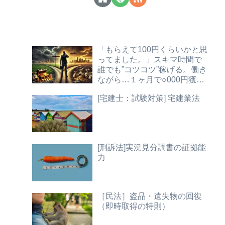
「もらえて100円くらいかと思
ってました。」スキマ時間で
誰でも”コツコツ”稼げる。働き
ながら…１ヶ月で○000円獲
得！【法務チェック】
[宅建士：試験対策] 宅建業法
[刑訴法]実況見分調書の証拠能
力
［民法］盗品・遺失物の回復
（即時取得の特則）