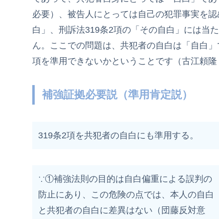
必要）、被告人にとっては自己の犯罪事実を認
白」、刑訴法319条2項の「その自白」には当
ん。ここでの問題は、共犯者の自白は「自白」で
項を準用できないかということです（古江頼隆『
補強証拠必要説（準用肯定説）
319条2項を共犯者の自白にも準用する。
∵①補強法則の目的は自白偏重による誤判の
防止にあり、この危険の点では、本人の自白
と共犯者の自白に差異はない（団藤反対意