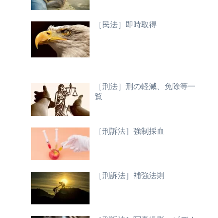
［民法］即時取得
［刑法］刑の軽減、免除等一
覧
［刑訴法］強制採血
［刑訴法］補強法則