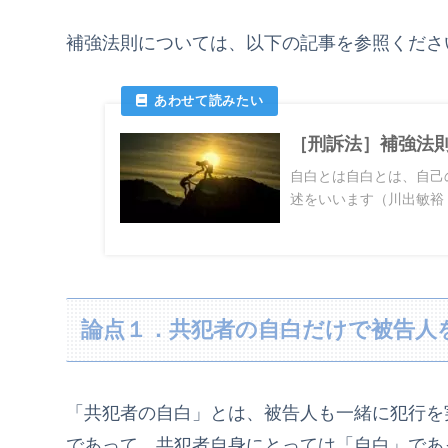
補強法則については、以下の記事を参照くださ
［刑訴法］補強法
自白とは自白とは、自己
述をいいます（川出敏裕『
論点１．共犯者の自白だけで被告人
「共犯者の自白」とは、被告人も一緒に犯行を
であって、共犯者自身にとっては「自白」であ