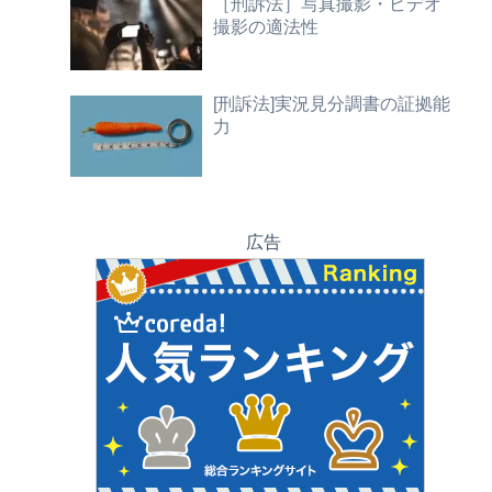
［刑訴法］写真撮影・ビデオ
撮影の適法性
[刑訴法]実況見分調書の証拠能
力
広告