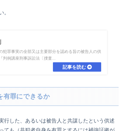
い。
則
の犯罪事実の全部又は主要部分を認める旨の被告人の供
判例講座刑事訴訟法〔捜査...
を有罪にできるか
実行した、あるいは被告人と共謀したという供述
っても（共犯者自身を有罪とするには補強証拠が