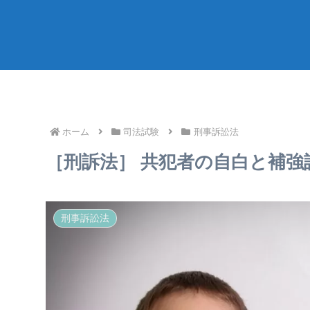
ホーム
司法試験
刑事訴訟法
［刑訴法］ 共犯者の自白と補強
刑事訴訟法