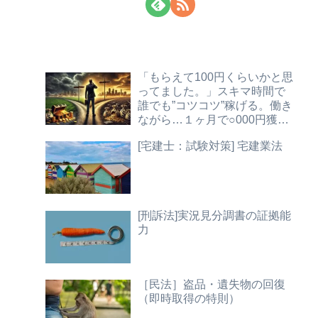
「もらえて100円くらいかと思
ってました。」スキマ時間で
誰でも”コツコツ”稼げる。働き
ながら…１ヶ月で○000円獲
得！【法務チェック】
[宅建士：試験対策] 宅建業法
[刑訴法]実況見分調書の証拠能
力
［民法］盗品・遺失物の回復
（即時取得の特則）