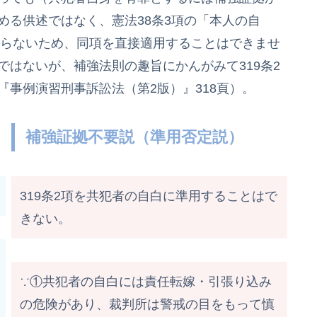
める供述ではなく、憲法38条3項の「本人の自
たらないため、同項を直接適用することはできませ
はないが、補強法則の趣旨にかんがみて319条2
事例演習刑事訴訟法（第2版）』318頁）。
補強証拠不要説（準用否定説）
319条2項を共犯者の自白に準用することはで
きない。
∵①共犯者の自白には責任転嫁・引張り込み
の危険があり、裁判所は警戒の目をもって慎