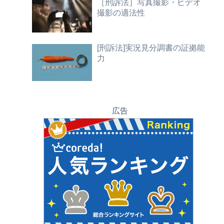
［刑訴法］写真撮影・ビデオ
撮影の適法性
[刑訴法]実況見分調書の証拠能
力
広告