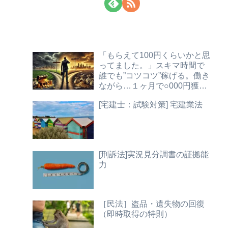
「もらえて100円くらいかと思
ってました。」スキマ時間で
誰でも”コツコツ”稼げる。働き
ながら…１ヶ月で○000円獲
得！【法務チェック】
[宅建士：試験対策] 宅建業法
[刑訴法]実況見分調書の証拠能
力
［民法］盗品・遺失物の回復
（即時取得の特則）