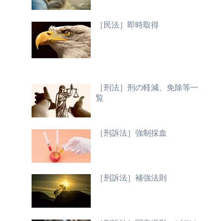
［民法］即時取得
［刑法］刑の軽減、免除等一
覧
［刑訴法］強制採血
［刑訴法］補強法則