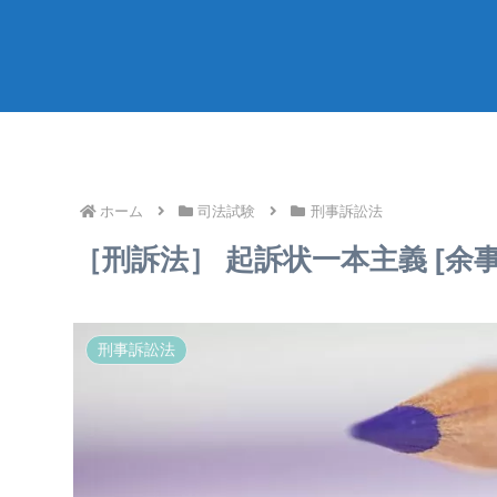
ホーム
司法試験
刑事訴訟法
［刑訴法］ 起訴状一本主義 [余
刑事訴訟法