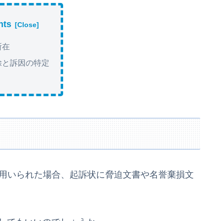
nts
所在
除と訴因の特定
て用いられた場合、起訴状に脅迫文書や名誉棄損文