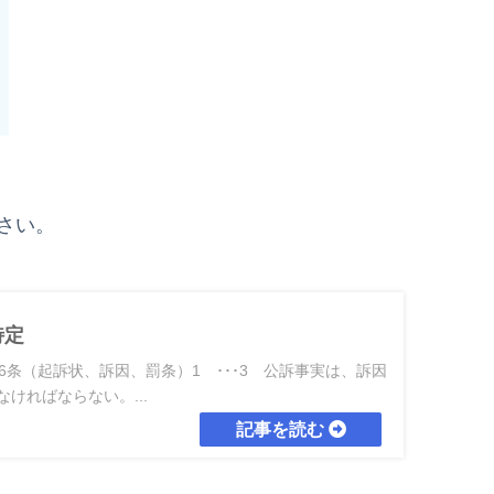
さい。
特定
6条（起訴状、訴因、罰条）1 ･･･3 公訴事実は、訴因
ければならない。...