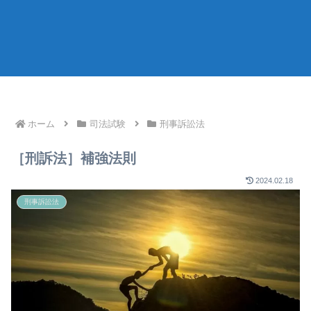
ホーム
司法試験
刑事訴訟法
［刑訴法］補強法則
2024.02.18
刑事訴訟法