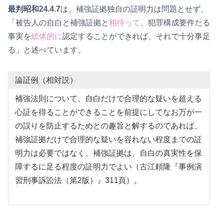
最判昭和24.4.7
は、補強証拠独自の証明力は問題とせず、
「被告人の自白と補強証拠と
相待って
、犯罪構成要件たる
事実を
総体的に
認定することができれば、それで十分事足
る」と述べています。
論証例（相対説）
補強法則について、自白だけで合理的な疑いを超える
心証を得ることができることを前提にしてなお万が一
の誤りを防止するためとの趣旨と解するのであれば、
補強証拠だけで合理的な疑いを容れない程度までの証
明力は必要ではなく、補強証拠は、自白の真実性を保
障するに足る程度の証明力でよい（古江頼隆『事例演
習刑事訴訟法（第2版）』311頁）。