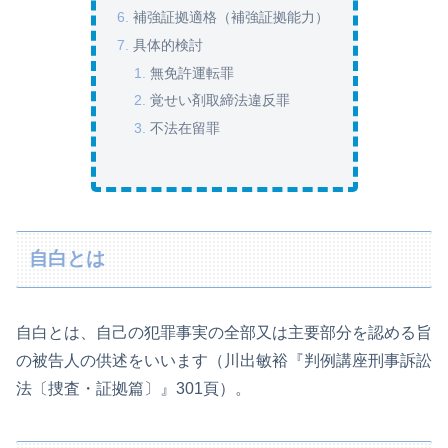
補強証拠適格（補強証拠能力）
具体的検討
無免許運転罪
覚せい剤取締法違反罪
不法在留罪
自白とは
自白とは、自己の犯罪事実の全部又は主要部分を認める旨
の被告人の供述をいいます（川出敏裕『判例講座刑事訴訟
法〔捜査・証拠篇〕』301頁）。