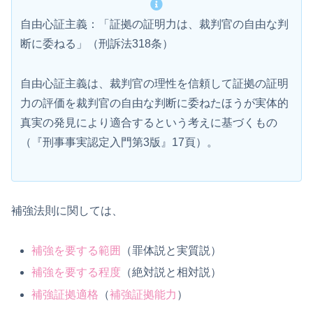
自由心証主義：「証拠の証明力は、裁判官の自由な判
断に委ねる」（刑訴法318条）
自由心証主義は、裁判官の理性を信頼して証拠の証明
力の評価を裁判官の自由な判断に委ねたほうが実体的
真実の発見により適合するという考えに基づくもの
（『刑事事実認定入門第3版』17頁）。
補強法則に関しては、
補強を要する範囲
（罪体説と実質説）
補強を要する程度
（絶対説と相対説）
補強証拠適格
（
補強証拠能力
）