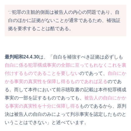
∵犯罪の主観的側面は被告人の内心の問題であり、自
白のほかに証拠がないことが通常であるため、補強証
拠を要求することは酷である。
最判昭和24.4.30
は、「自白を補強すべき証拠は必ずしも
自白に係る犯罪構成事実の全部に亘ってもれなくこれを裏
付けするものであることを要しない
のであって、
自白にか
かる事実の真実性を保障し得るものであれば足る
のであ
る。而して本件において前示聴取書の記載は本件犯罪構成
事実の一部を証するものであっても、
被告人の自白にかか
る事実の真実性を十分に保障し得る
ものであるから、原判
決は被告人の自白のみによって判示事実を認定したものと
いうことはできない」と述べています。