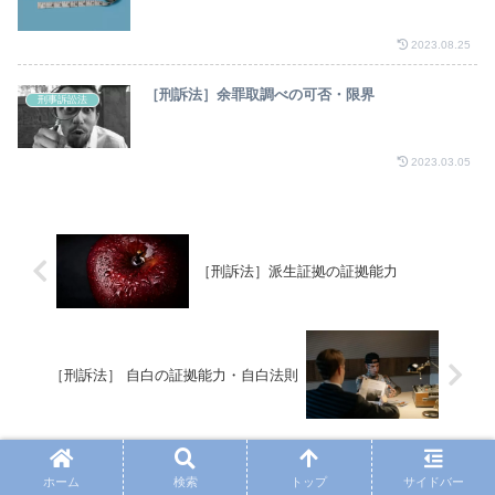
2023.08.25
［刑訴法］余罪取調べの可否・限界
刑事訴訟法
2023.03.05
［刑訴法］派生証拠の証拠能力
［刑訴法］ 自白の証拠能力・自白法則
コメント
ホーム
検索
トップ
サイドバー