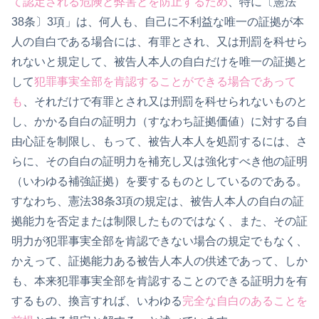
て認定される危険と弊害とを防止するため
、特に〔憲法
38条〕3項」は、何人も、自己に不利益な唯一の証拠が本
人の自白である場合には、有罪とされ、又は刑罰を科せら
れないと規定して、被告人本人の自白だけを唯一の証拠と
して
犯罪事実全部を肯認することができる場合であって
も
、それだけで有罪とされ又は刑罰を科せられないものと
し、かかる自白の証明力（すなわち証拠価値）に対する自
由心証を制限し、もって、被告人本人を処罰するには、さ
らに、その自白の証明力を補充し又は強化すべき他の証明
（いわゆる補強証拠）を要するものとしているのである。
すなわち、憲法38条3項の規定は、被告人本人の自白の証
拠能力を否定または制限したものではなく、また、その証
明力が犯罪事実全部を肯認できない場合の規定でもなく、
かえって、証拠能力ある被告人本人の供述であって、しか
も、本来犯罪事実全部を肯認することのできる証明力を有
するもの、換言すれば、いわゆる
完全な自白のあることを