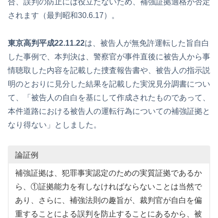
合、誤判の防止には役立たないため、補強証拠適格が否定
されます（最判昭和30.6.17）。
東京高判平成22.11.22
は、被告人が無免許運転した旨自白
した事例で、本判決は、警察官が事件直後に被告人から事
情聴取した内容を記載した捜査報告書や、被告人の指示説
明のとおりに見分した結果を記載した実況見分調書につい
て、「被告人の自白を基にして作成されたものであって、
本件道路における被告人の運転行為についての補強証拠と
なり得ない」としました。
論証例
補強証拠は、犯罪事実認定のための実質証拠であるか
ら、①証拠能力を有しなければならないことは当然で
あり、さらに、補強法則の趣旨が、裁判官が自白を偏
重することによる誤判を防止することにあるから、被