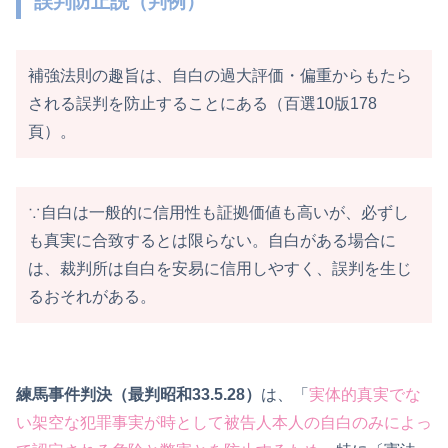
誤判防止説（判例）
補強法則の趣旨は、自白の過大評価・偏重からもたら
される誤判を防止することにある（百選10版178
頁）。
∵自白は一般的に信用性も証拠価値も高いが、必ずし
も真実に合致するとは限らない。自白がある場合に
は、裁判所は自白を安易に信用しやすく、誤判を生じ
るおそれがある。
練馬事件判決（最判昭和33.5.28）
は、「
実体的真実でな
い架空な犯罪事実が時として被告人本人の自白のみによっ