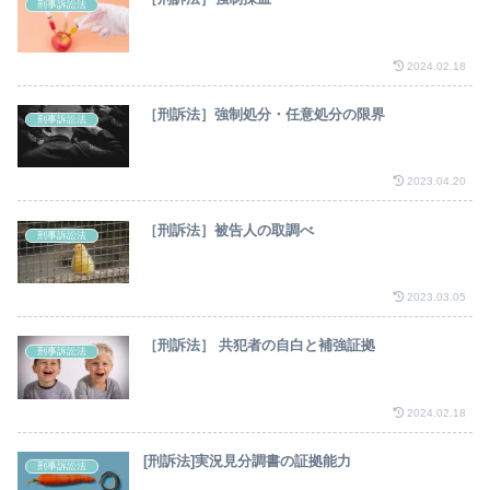
刑事訴訟法
2024.02.18
［刑訴法］強制処分・任意処分の限界
刑事訴訟法
2023.04.20
［刑訴法］被告人の取調べ
刑事訴訟法
2023.03.05
［刑訴法］ 共犯者の自白と補強証拠
刑事訴訟法
2024.02.18
[刑訴法]実況見分調書の証拠能力
刑事訴訟法