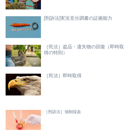
[刑訴法]実況見分調書の証拠能力
［民法］盗品・遺失物の回復（即時取
得の特則）
［民法］即時取得
［刑訴法］強制採血