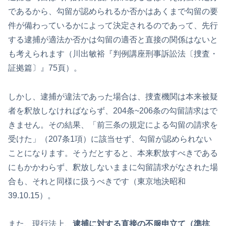
であるから、勾留が認められるか否かはあくまで勾留の要
件が備わっているかによって決定されるのであって、先行
する逮捕が適法か否かは勾留の適否と直接の関係はないと
も考えられます（川出敏裕『判例講座刑事訴訟法〔捜査・
証拠篇〕』75頁）。
しかし、逮捕が違法であった場合は、捜査機関は本来被疑
者を釈放しなければならず、204条~206条の勾留請求はで
きません。その結果、「前三条の規定による勾留の請求を
受けた」（207条1項）に該当せず、勾留が認められない
ことになります。そうだとすると、本来釈放すべきである
にもかかわらず、釈放しないままに勾留請求がなされた場
合も、それと同様に扱うべきです（東京地決昭和
39.10.15）。
また、現行法上、
逮捕に対する直接の不服申立て（準抗