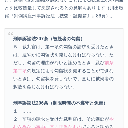
とを比較衡量して決定されるとの見解もあります（川出敏
裕『判例講座刑事訴訟法〔捜査・証拠篇〕』86頁）。
刑事訴訟法207条（被疑者の勾留）
５ 裁判官は、第一項の勾留の請求を受けたとき
は、速やかに勾留状を発しなければならない。た
だし、勾留の理由がないと認めるとき、及び
前条
第二項
の規定により勾留状を発することができな
いときは、勾留状を発しないで、直ちに被疑者の
釈放を命じなければならない。
刑事訴訟法206条（制限時間の不遵守と免責）
１ ……
２ 前項の請求を受けた裁判官は、その遅延が
や
むを得ない事由に基く正当なもの
であると認める