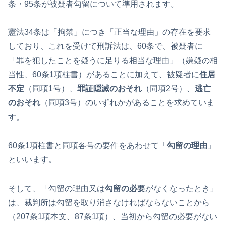
条・95条が被疑者勾留について準用されます。
憲法34条は「拘禁」につき「正当な理由」の存在を要求
しており、これを受けて刑訴法は、60条で、被疑者に
「罪を犯したことを疑うに足りる相当な理由」（嫌疑の相
当性、60条1項柱書）があることに加えて、被疑者に
住居
不定
（同項1号）、
罪証隠滅のおそれ
（同項2号）、
逃亡
のおそれ
（同項3号）のいずれかがあることを求めていま
す。
60条1項柱書と同項各号の要件をあわせて「
勾留の理由
」
といいます。
そして、「勾留の理由又は
勾留の必要
がなくなったとき」
は、裁判所は勾留を取り消さなければならないことから
（207条1項本文、87条1項）、当初から勾留の必要がない