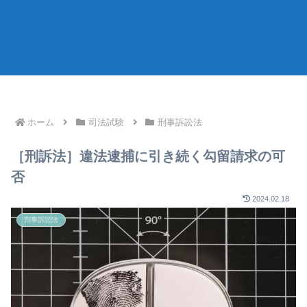
ホーム
司法試験
刑事訴訟法
［刑訴法］違法逮捕に引き続く勾留請求の可
否
2024.02.18
刑事訴訟法