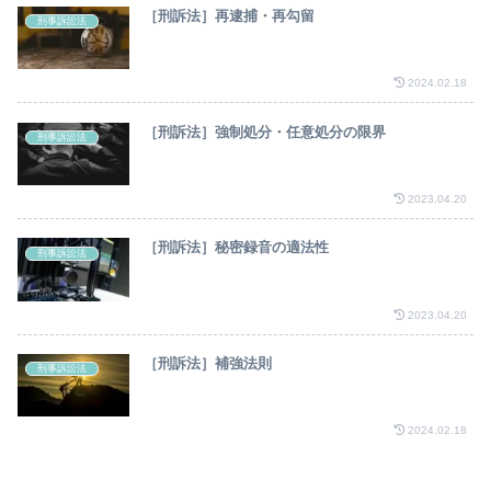
［刑訴法］再逮捕・再勾留
刑事訴訟法
2024.02.18
［刑訴法］強制処分・任意処分の限界
刑事訴訟法
2023.04.20
［刑訴法］秘密録音の適法性
刑事訴訟法
2023.04.20
［刑訴法］補強法則
刑事訴訟法
2024.02.18