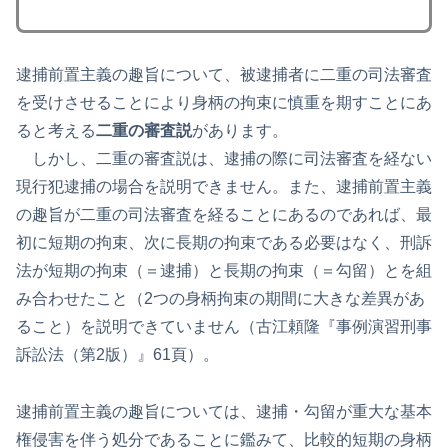
逮捕前置主義の趣旨について、被逮捕者に二重の司法審査
を受けさせることにより身柄の拘束に慎重を期すことにあ
ると考える
二重の審査説
があります。
しかし、二重の審査説は、逮捕の際に司法審査を経ない
現行犯逮捕の場合を説明できません。また、逮捕前置主義
の趣旨が二重の司法審査を経ることにあるのであれば、最
初に短期の拘束、次に長期の拘束である必要はなく、刑訴
法が短期の拘束（＝逮捕）と長期の拘束（＝勾留）とを組
み合わせたこと（2つの身柄拘束の期間に大きな差異があ
ること）を説明できていません（古江頼隆『事例演習刑事
訴訟法（第2版）』61頁）。
逮捕前置主義の趣旨については、逮捕・勾留が重大な基本
権侵害を伴う処分であることに鑑みて、比較的短期の身柄